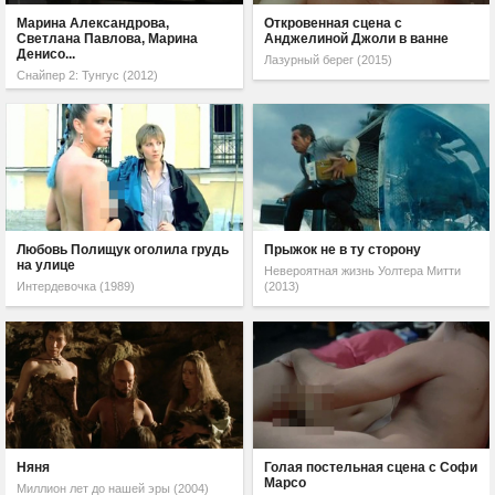
Марина Александрова,
Откровенная сцена с
Светлана Павлова, Марина
Анджелиной Джоли в ванне
Денисо...
Лазурный берег (2015)
Снайпер 2: Тунгус (2012)
Любовь Полищук оголила грудь
Прыжок не в ту сторону
на улице
Невероятная жизнь Уолтера Митти
Интердевочка (1989)
(2013)
Няня
Голая постельная сцена с Софи
Марсо
Миллион лет до нашей эры (2004)