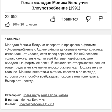
Голая молодая Моника Беллуччи –
Злоупотребление (1991)
22 652
Нравится
80% (20 голосов)
11/04/2020
Молодая Моника Белуччи невероятно прекрасна в фильме
«Злоупотребление». Одним лёгким движением жгучая красотка
избавилась от халата, стоя перед зеркалом. На ней остались
только сексуальные чулки ещё больше подчёркивающие
обалденные формы её попки. В зеркале же отображается сочная
голая грудь и мягкие линии плоского животика. Но даже не это
главное. Мощная энергетика актрисы кроется в её взгляде,
которым она способна возбуждать, покорять или испепелять.
Выбор есть всегда.
Категории:
голая грудь
,
голая попа
,
нагота
В ролях:
Моника Беллуччи
Фильм:
Злоупотребление (1991)