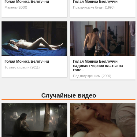
Голая Моника Беллуччи
Голая Моника Беллуччи
Малена (2000)
Праздника не будет (1998)
Голая Моника Беллуччи
Голая Моника Беллуччи
надевает черное платье на
То лето страсти (2011)
голо...
Под подозрением (2000)
Случайные видео