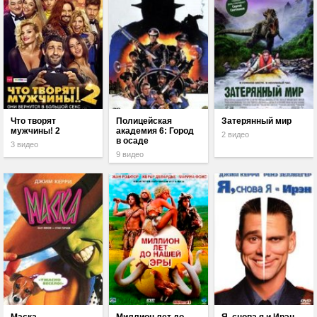
Что творят
Полицейская
Затерянный мир
мужчины! 2
академия 6: Город
2 видео
в осаде
3 видео
9 видео