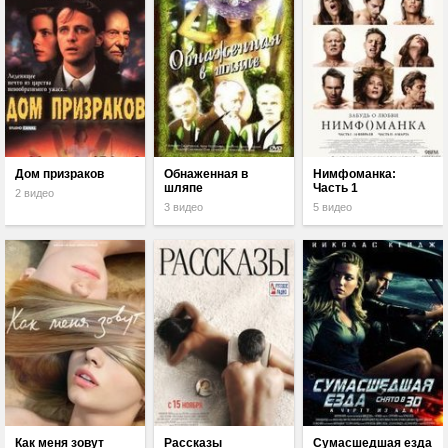
Дом призраков
Обнаженная в
Нимфоманка:
шляпе
Часть 1
2 видео
3 видео
5 видео
Как меня зовут
Рассказы
Сумасшедшая езда