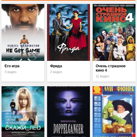
Его игра
Фрида
Очень страшное
кино 4
3 видео
2 видео
11 видео