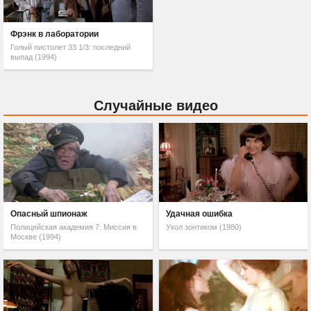
Фрэнк в лаборатории
Голый пистолет 33 1/3: последний
выпад (1994)
Случайные видео
Опасный шпионаж
Удачная ошибка
Полицейская академия 7: Миссия в
Укол зонтиком (1980)
Москве (1994)