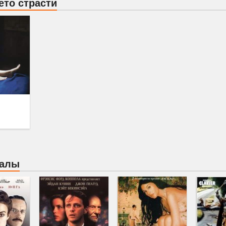
ето страсти
иалы