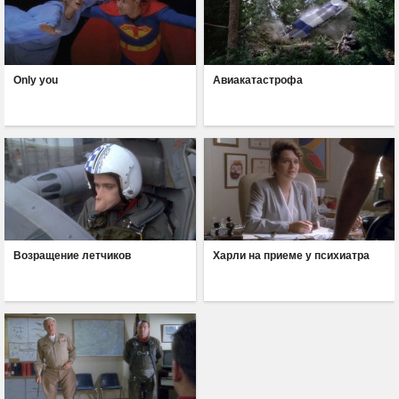
Only you
Авиакатастрофа
Возращение летчиков
Харли на приеме у психиатра