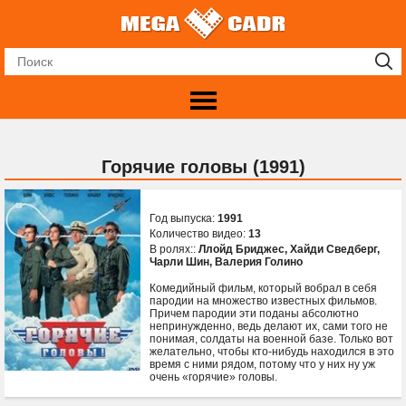
Горячие головы (1991)
Год выпуска:
1991
Количество видео:
13
В ролях::
Ллойд Бриджес
,
Хайди Сведберг
,
Чарли Шин
,
Валерия Голино
Комедийный фильм, который вобрал в себя
пародии на множество известных фильмов.
Причем пародии эти поданы абсолютно
непринужденно, ведь делают их, сами того не
понимая, солдаты на военной базе. Только вот
желательно, чтобы кто-нибудь находился в это
время с ними рядом, потому что у них ну уж
очень «горячие» головы.