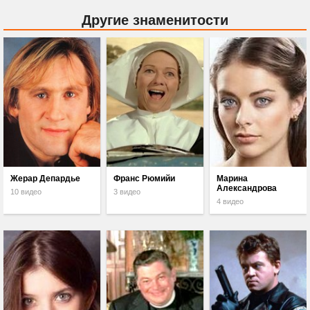
Другие знаменитости
Жерар Депардье
Франс Рюмийи
Марина
Александрова
10 видео
3 видео
4 видео