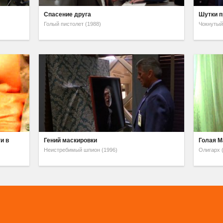
Спасение друга
Шутки п
Голый пистолет (1988)
Чокнутый
и в
Гений маскировки
Голая М
Неистребимый шпион (1996)
Олигарх 