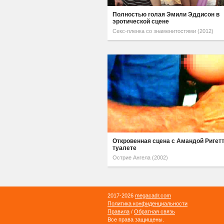
Полностью голая Эмили Эддисон в
эротической сцене
Секс-пленка со знаменитостями (2012)
Откровенная сцена с Амандой Ригетт
туалете
Острие Ангела (2002)
2017-2026
megacadr.com
Политика конфиденциальности
Правила
/
Обратная связь
Все права защищены.