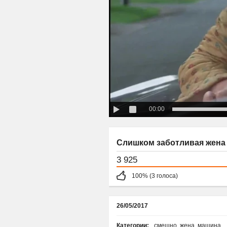
00:00
Слишком заботливая жена 
3 925
100% (3 голоса)
26/05/2017
Категории:
смешно
,
жена
,
машина