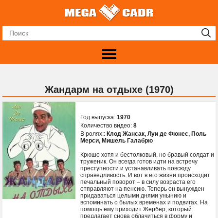
Жандарм на отдыхе (1970)
Год выпуска:
1970
Количество видео:
8
В ролях::
Клод Жансак
,
Луи де Фюнес
,
Поль
Мерси
,
Мишель Галабрю
Крюшо хотя и бестолковый, но бравый солдат и
труженик. Он всегда готов идти на встречу
преступности и устанавливать повсюду
справедливость. И вот в его жизни происходит
печальный поворот – в силу возраста его
отправляют на пенсию. Теперь он вынужден
придаваться целыми днями унынию и
вспоминать о былых временах и подвигах. На
помощь ему приходит Жербер, который
предлагает снова облачиться в форму и