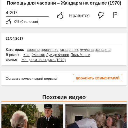
Помощь для часовни – Жандарм на отдыхе (1970)
4 207
Нравится
0% (0 голосов)
21/04/2017
Категории:
смешно
,
кривляние
,
священник
,
мужчина
,
женщина
В ролях:
Клод Жансак
,
Луи де Фюнес
,
Поль Мерси
Фильм:
Жандарм на отдыхе (1970)
Оставьте комментарий первым!
ДОБАВИТЬ КОММЕНТАРИЙ
Похожие видео