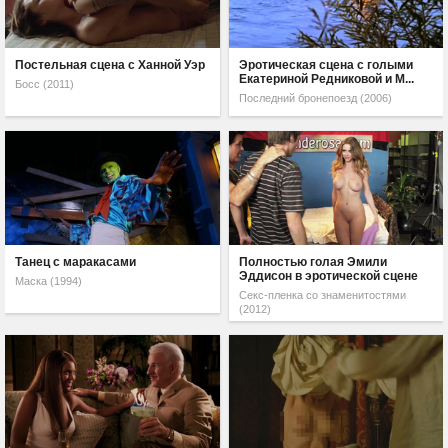
Постельная сцена с Ханной Уэр
Эротическая сцена с голыми
Екатериной Редниковой и М...
Босс (2011)
Последний бронепоезд (2006)
Танец с маракасами
Полностью голая Эмили
Эддисон в эротической сцене
Маска (1994)
Секс-пленка со знаменитостями
(2012)