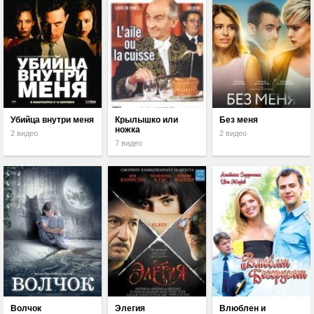
Убийца внутри меня
Крылышко или
Без меня
ножка
2 видео
2 видео
7 видео
Волчок
Элегия
Влюблен и