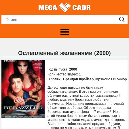
Ослепленный желаниями (2000)
Год выпуска:
2000
Количество видео:
1
В ролях::
Брендан Фрэйзер
,
Фрэнсис О’Коннор
Дьявол еще никогда не был таким
соблазнительным. В этот раз он принимает
обличие распутной красотки, заставляющий
любого мужчину броситься в объятия
безумства. Неудачник-программист — лучший
объект для вербовки. Объект продажи —
бессмертная душа. Цена — 7 желаний. Но в
этой жизни бесплатным бывает лишь сыр в
мышеловке, каждая медаль имеет две стороны.
Выполняя любое желание продажной души,
дьявол не дает насладиться результатом. В