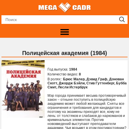
Полицейская академия (1984)
Год выпуска:
1984
Количество видео:
8
В ролях::
Брюс Малер
,
Дэвид Граф
,
Донован
Скотт
,
Джордж Бэйли
,
Стив Гуттенберг
,
Бубба
Смит
,
Лесли Истербрук
Мэр города принимает весьма противоречивый
закон – отныне поступить в полицейскую
академию может любой желающий. Сняты все
ограничения и требования для кандидатов и
поэтому на экзамены приходят все, кому не
лень: от толстяков и слабаков до наркоманов и
криминальных элементов. Против
нововведений выступают преподаватели
академии. Чья возьмет в этом противостоянии?