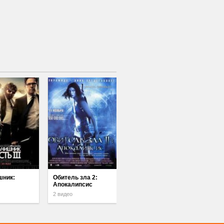
шник:
Обитель зла 2:
Апокалипсис
2 видео