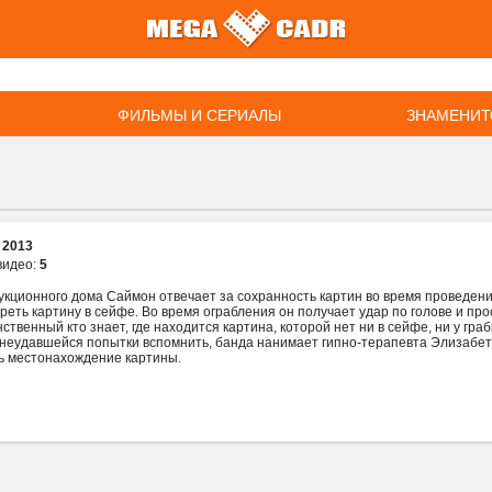
ФИЛЬМЫ И СЕРИАЛЫ
ЗНАМЕНИТ
:
2013
видео:
5
укционного дома Саймон отвечает за сохранность картин во время проведени
реть картину в сейфе. Во время ограбления он получает удар по голове и пр
ственный кто знает, где находится картина, которой нет ни в сейфе, ни у г
е неудавшейся попытки вспомнить, банда нанимает гипно-терапевта Элизабе
ь местонахождение картины.