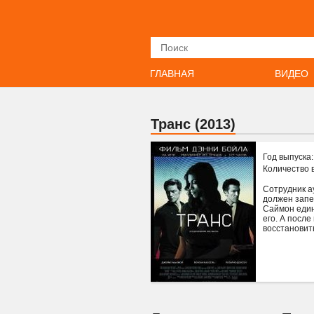
Искать
ГЛАВНАЯ
ВИДЕО
Транс (2013)
Год выпуска
Количество 
Сотрудник а
должен запе
Саймон един
его. А посл
восстановит