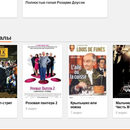
Полностью голая Розарио Доусон
иалы
л-стрит
Розовая пантера 2
Крылышко или
Мальчи
ножка
Часть III
8 видео
7 видео
6 видео