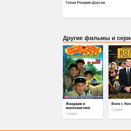
Голая Розарио Доусон
Другие фильмы и сер
Жандарм и
Волк с Уол
инопланетяне
2 видео
7 видео