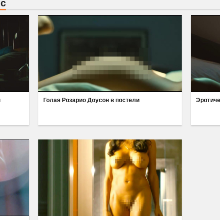
нс
н
Голая Розарио Доусон в постели
Эротиче