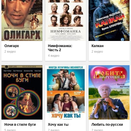
Олигарх
Нимфоманка:
Капкан
Часть 2
2 видео
2 видео
4 видео
Ночи в стиле буги
Хочу как ты
Любить по-русски
5 видео
2 видео
2 видео