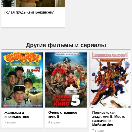
Голая грудь Кейт Бекинсейл
Другие фильмы и сериалы
Жандарм и
Очень страшное
Полицейская
инопланетяне
кино 5
академия 5: Место
назначения –
7 видео
4 видео
Майами бич
7 видео