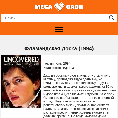
Фламандская доска (1994)
Год выпуска:
1994
Количество видео:
3
Джулия реставрирует к аукциону старинную
картину, принадлежащую древнему, но
обедневшему аристократическому роду. На
шедевре кисти фламандского художника 15-го
века изображены погруженная в думы женщина
и двое играющих в шахматы мужчин. Казалось
бы, ничего необычного — но только на первый
взгляд. Под слоями краски в свете
рентгеновских лучей Джулия обнаруживает
надпись на латыни, оказавшуюся ключом к
разгадке преступления, совершенного в те
далекие времена. Но когда убивают друга