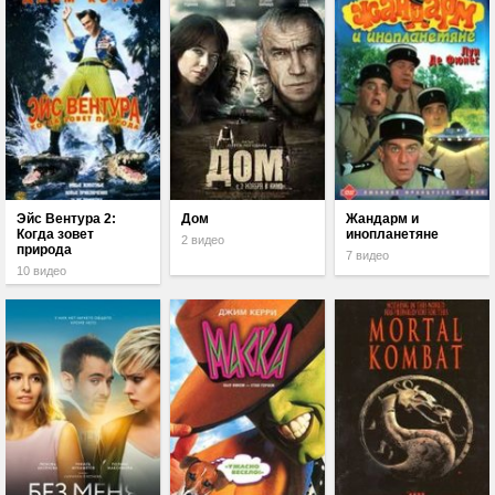
Эйс Вентура 2:
Дом
Жандарм и
Когда зовет
инопланетяне
2 видео
природа
7 видео
10 видео