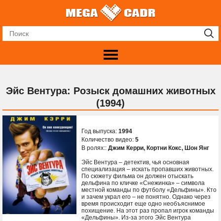
Эйс Вентура: Розыск домашних животных
(1994)
Год выпуска:
1994
Количество видео:
5
В ролях::
Джим Керри
,
Кортни Кокс
,
Шон Янг
Эйс Вентура – детектив, чья основная
специализация – искать пропавших животных.
По сюжету фильма он должен отыскать
дельфина по кличке «Снежинка» – символа
местной команды по футболу «Дельфины». Кто
и зачем украл его – не понятно. Однако через
время происходит еще одно необъяснимое
похищение. На этот раз пропал игрок команды
«Дельфины». Из-за этого Эйс Вентура