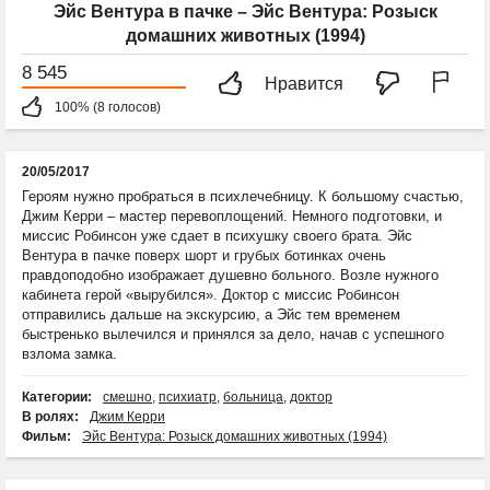
Эйс Вентура в пачке – Эйс Вентура: Розыск
домашних животных (1994)
8 545
Нравится
100% (8 голосов)
20/05/2017
Героям нужно пробраться в психлечебницу. К большому счастью,
Джим Керри – мастер перевоплощений. Немного подготовки, и
миссис Робинсон уже сдает в психушку своего брата. Эйс
Вентура в пачке поверх шорт и грубых ботинках очень
правдоподобно изображает душевно больного. Возле нужного
кабинета герой «вырубился». Доктор с миссис Робинсон
отправились дальше на экскурсию, а Эйс тем временем
быстренько вылечился и принялся за дело, начав с успешного
взлома замка.
Категории:
смешно
,
психиатр
,
больница
,
доктор
В ролях:
Джим Керри
Фильм:
Эйс Вентура: Розыск домашних животных (1994)