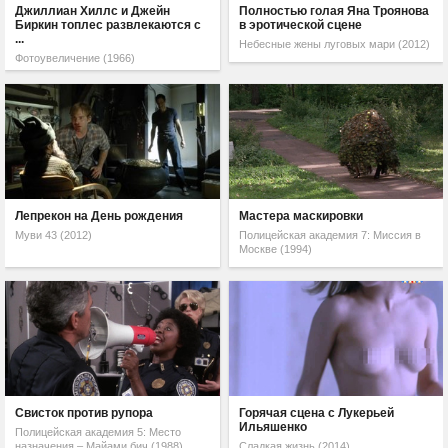
Джиллиан Хиллс и Джейн
Полностью голая Яна Троянова
Биркин топлес развлекаются с
в эротической сцене
...
Небесные жены луговых мари (2012)
Фотоувеличение (1966)
Лепрекон на День рождения
Мастера маскировки
Муви 43 (2012)
Полицейская академия 7: Миссия в
Москве (1994)
Свисток против рупора
Горячая сцена с Лукерьей
Ильяшенко
Полицейская академия 5: Место
назначения – Майами бич (1988)
Сладкая жизнь (2014)