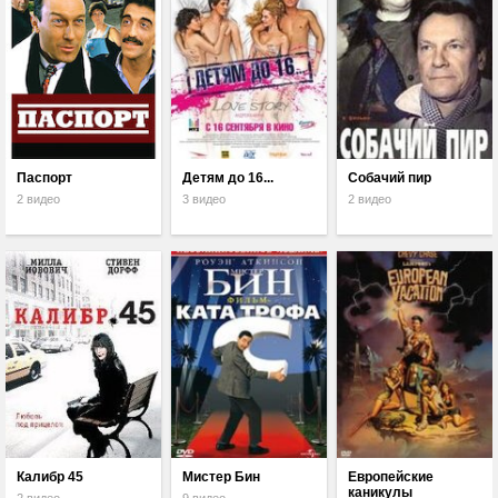
Паспорт
Детям до 16...
Собачий пир
2 видео
3 видео
2 видео
Калибр 45
Мистер Бин
Европейские
каникулы