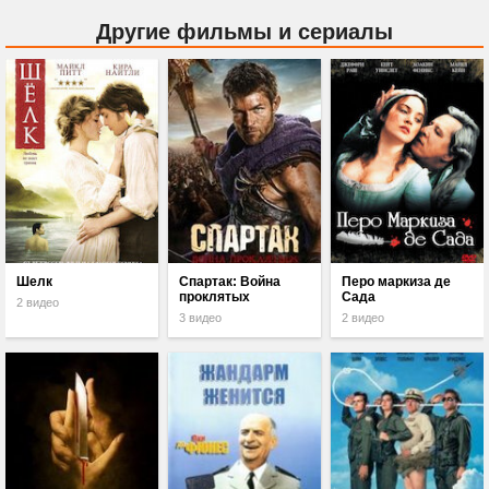
Другие фильмы и сериалы
Шелк
Спартак: Война
Перо маркиза де
проклятых
Сада
2 видео
3 видео
2 видео