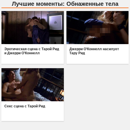
Лучшие моменты: Обнаженные тела
Эротическая сцена с Тарой Рид
Джерри О’Коннелл насилует
и Джерри О’Коннелл
Тару Рид
Секс сцена с Тарой Рид