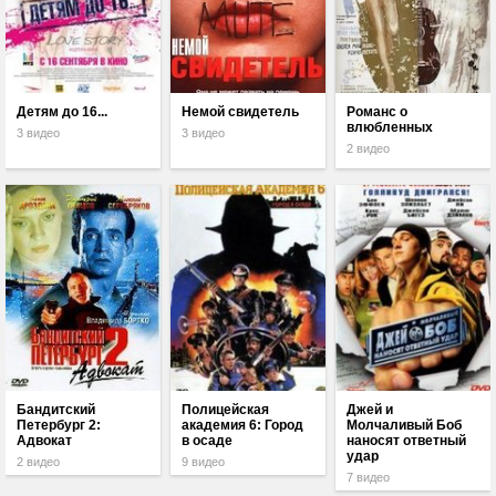
Детям до 16...
Немой свидетель
Романс о
влюбленных
3 видео
3 видео
2 видео
Бандитский
Полицейская
Джей и
Петербург 2:
академия 6: Город
Молчаливый Боб
Адвокат
в осаде
наносят ответный
удар
2 видео
9 видео
7 видео