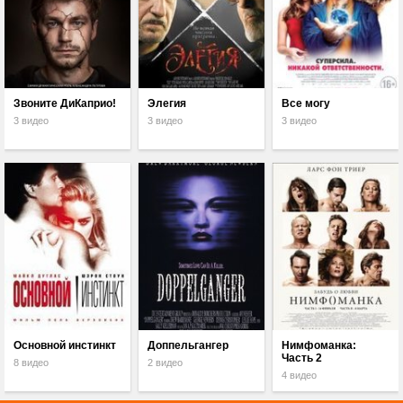
Звоните ДиКаприо!
Элегия
Все могу
3 видео
3 видео
3 видео
Основной инстинкт
Доппельгангер
Нимфоманка:
Часть 2
8 видео
2 видео
4 видео