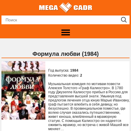
Формула любви (1984)
Год выпуска:
1984
Количество видео:
2
Музыкальная комедия по мотивам повести
Алексея Толстого «Граф Калиостро». В 1780
году Джузеппе Калиостро прибыл в Россию для
представления высшей знати. Умыкнув под
предлогом лечения отца юную Марью Ивановну,
граф пытается влюбить в себя девицу, но
безуспешно. В провинциальном поместье, где
волею случая оказались путешественники,
живет юноша, влюбленный в мраморную
статую. С помощью Калиостро он надеется
оживить мрамор, но встреча с живой Машей все
меняет…