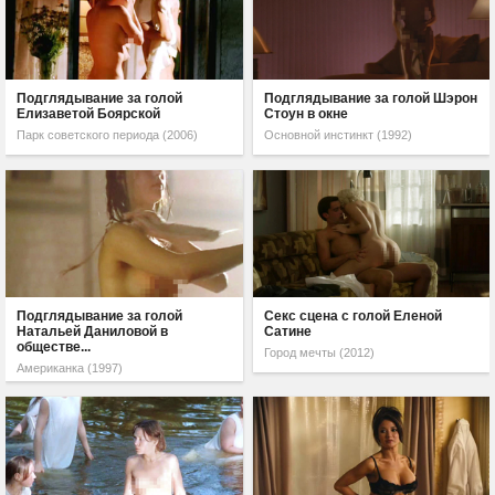
Подглядывание за голой
Подглядывание за голой Шэрон
Елизаветой Боярской
Стоун в окне
Парк советского периода (2006)
Основной инстинкт (1992)
Подглядывание за голой
Секс сцена с голой Еленой
Натальей Даниловой в
Сатине
обществе...
Город мечты (2012)
Американка (1997)