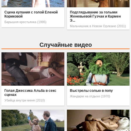
Сцена купания с голой Еленой
Подглядывание за голыми
Кориковой
Женевьевой Гузчак и Кармен
Э...
Барышня-крестьянка (1995)
Мальчишник в Новом Орлеане (2011)
Случайные видео
Голая Джессика Альба в секс
Выстрелы солью в попу
сценах
Жандарм на отдыхе (1970)
Убийца внутри меня (2010)