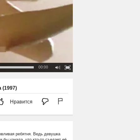
00:00
 (1997)
Нравится
овливая ребятня. Ведь девушка
 бы узнала, что кто-то съедает её