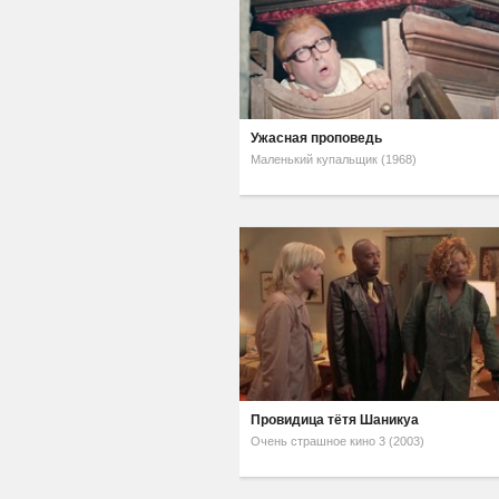
Ужасная проповедь
Маленький купальщик (1968)
Провидица тётя Шаникуа
Очень страшное кино 3 (2003)