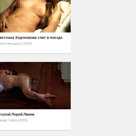
ветлана Ходченкова спит в поезде
вите женщину (2003)
 голой Лорой Линни
вида Гейла (2003)