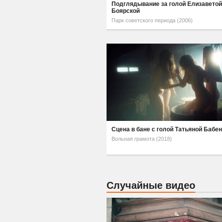
Подглядывание за голой Елизавето
Боярской
Парк советского периода (2006)
Сцена в бане с голой Татьяной Бабе
Вольная грамота (2018)
Случайные видео