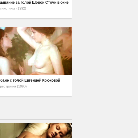
ывание за голой Шэрон Стоун в окне
 инстинкт (1992)
 бане с голой Евгенией Крюковой
рестройка (1990)