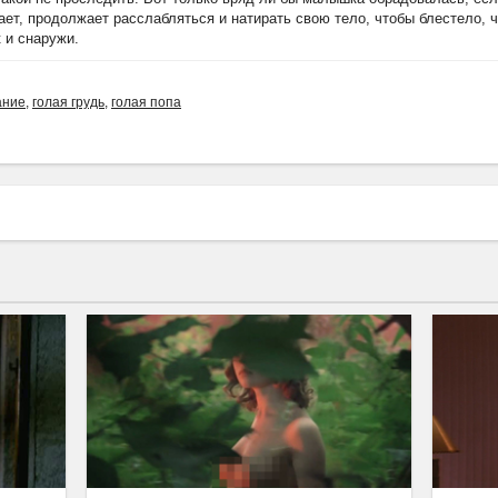
нает, продолжает расслабляться и натирать свою тело, чтобы блестело,
к и снаружи.
ание
,
голая грудь
,
голая попа