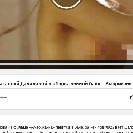
атальей Даниловой в общественной бане – Американка
лова из фильма «Американка» парится в бане, за ней подглядывает шал
 такой не проследить. Вот только вряд ли бы малышка обрадовалась, если