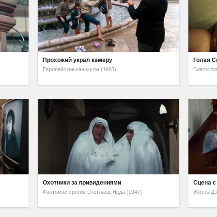
Прохожий украл камеру
Голая С
Европейские каникулы (1985)
Благосло
Охотники за привидениями
Сцена с
Фантомас против Скотланд-Ярда (1947)
Жизнь Дэ