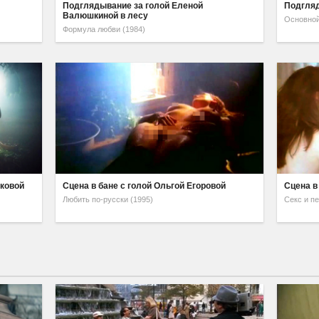
й
Подглядывание за голой Еленой
Подгляд
Валюшкиной в лесу
Основной
Формула любви (1984)
нковой
Сцена в бане с голой Ольгой Егоровой
Сцена в
Любить по-русски (1995)
Секс и пе