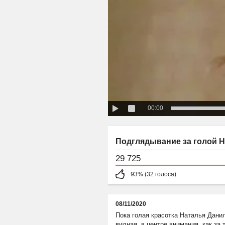
00:00
Подглядывание за голой Н
29 725
93% (32 голоса)
08/11/2020
Пока голая красотка Наталья Дани
видная, в центре внимания, как за