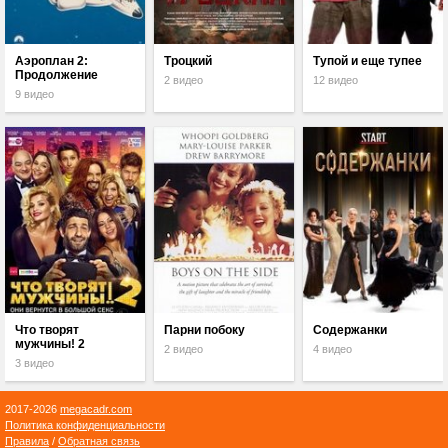
Аэроплан 2:
Троцкий
Тупой и еще тупее
Продолжение
2 видео
12 видео
9 видео
Что творят
Парни побоку
Содержанки
мужчины! 2
2 видео
4 видео
3 видео
2017-2026
megacadr.com
Политика конфиденциальности
Правила
/
Обратная связь