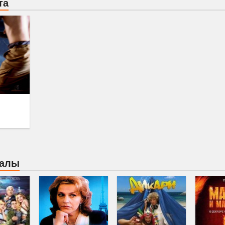
та
иалы