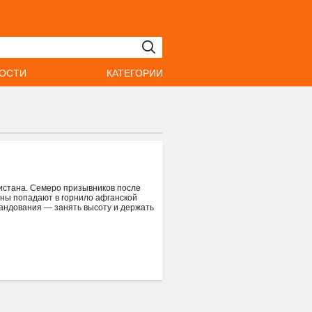
ОСТИ
КАТЕГОРИИ
нистана. Семеро призывников после
ины попадают в горнило афганской
мандования — занять высоту и держать