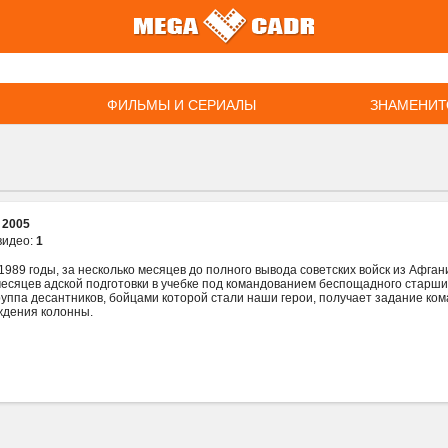
ФИЛЬМЫ И СЕРИАЛЫ
ЗНАМЕНИТ
:
2005
видео:
1
1989 годы, за несколько месяцев до полного вывода советских войск из Афга
месяцев адской подготовки в учебке под командованием беспощадного старш
руппа десантников, бойцами которой стали наши герои, получает задание ко
ждения колонны.