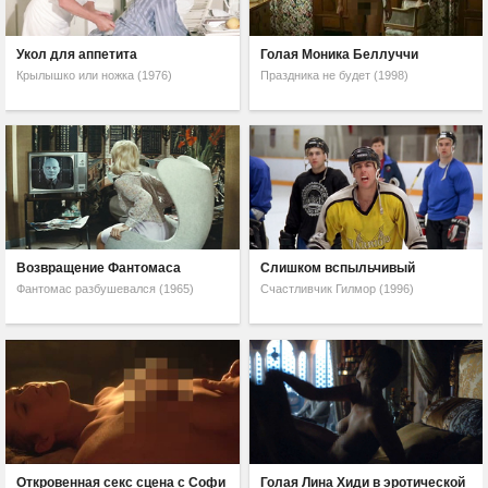
Укол для аппетита
Голая Моника Беллуччи
Крылышко или ножка (1976)
Праздника не будет (1998)
Возвращение Фантомаса
Слишком вспыльчивый
Фантомас разбушевался (1965)
Счастливчик Гилмор (1996)
Откровенная секс сцена с Софи
Голая Лина Хиди в эротической