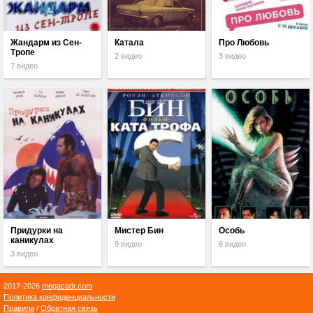
Жандарм из Сен-
Катала
Про Любовь
Тропе
2 видео
3 видео
7 видео
Придурки на
Мистер Бин
Особь
каникулах
9 видео
6 видео
3 видео
2017-2026
megacadr.com
Политика конфиденциальности
Правила
/
Обратная связь