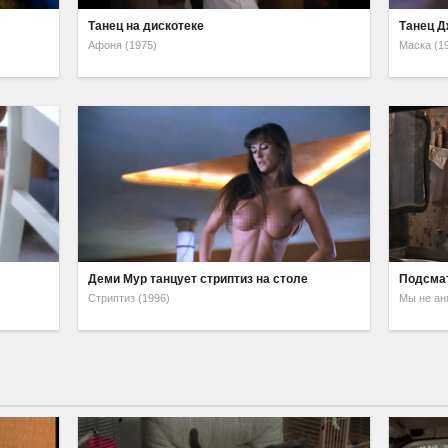
Танец на дискотеке
Танец Д
Афоня (1975)
Маска (1
Деми Мур танцует стриптиз на столе
Подсмат
Стриптиз (1996)
Мы не ан