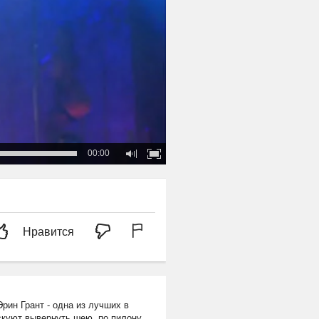
00:00
Нравится
рин Грант - одна из лучших в
искуют вывернуть шею, по пилону