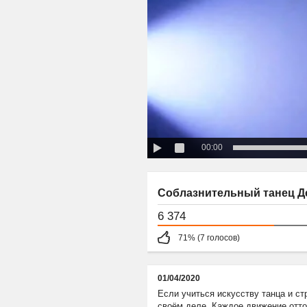
00:00
Соблазнительный танец Де
6 374
71% (7 голосов)
01/04/2020
Если учиться искусству танца и ст
своём деле. Каждое движение отточ