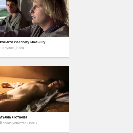
кое-что слепому малышу
ще тупее (1994)
атьяна Лютаева
й после убийства (1991)