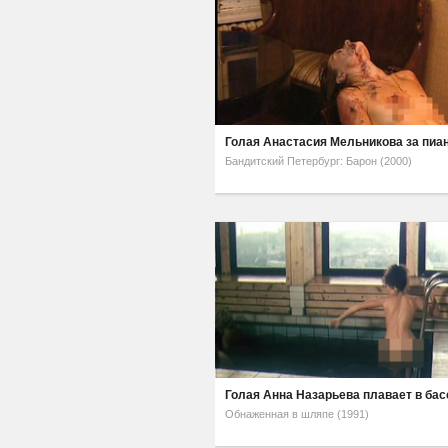
Голая Анастасия Мельникова за пиа
Бандитский Петербург: Барон (2000)
Голая Анна Назарьева плавает в ба
Обнаженная в шляпе (1991)