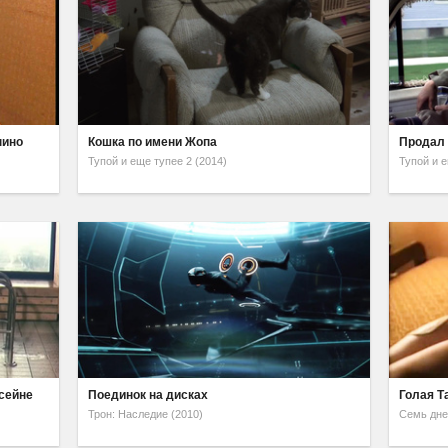
нино
Кошка по имени Жопа
Продал 
Тупой и еще тупее 2 (2014)
Тупой и е
ссейне
Поединок на дисках
Голая Т
Трон: Наследие (2010)
Семь дне