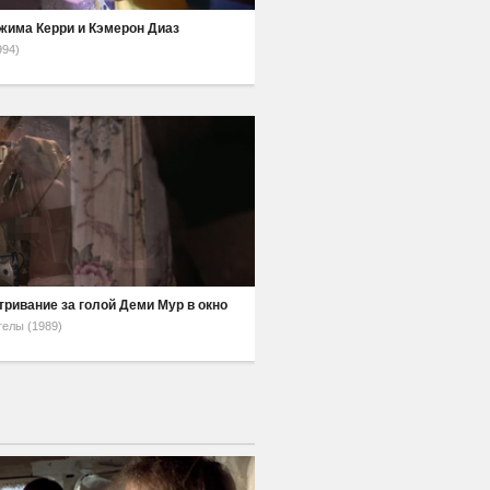
жима Керри и Кэмерон Диаз
994)
ривание за голой Деми Мур в окно
гелы (1989)