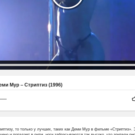
ми Мур – Стриптиз (1996)
риптизу, то только у лучших, таких как Деми Мур в фильме «Стриптиз». Э
ено и попадает в ритм, ноги забрасываются так высоко, что зрители р