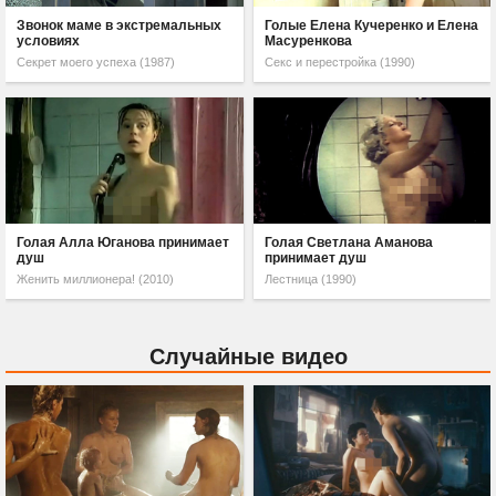
Звонок маме в экстремальных
Голые Елена Кучеренко и Елена
условиях
Масуренкова
Секрет моего успеха (1987)
Секс и перестройка (1990)
Голая Алла Юганова принимает
Голая Светлана Аманова
душ
принимает душ
Женить миллионера! (2010)
Лестница (1990)
Случайные видео