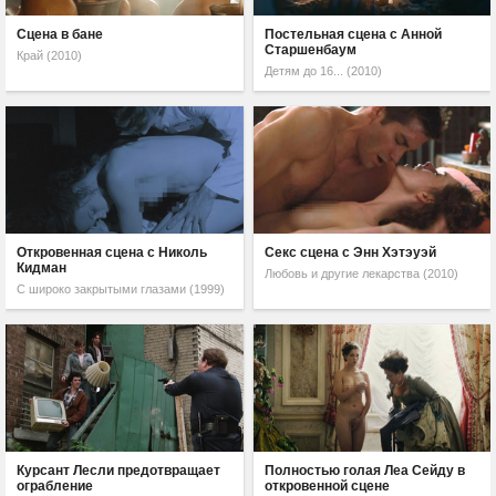
Сцена в бане
Постельная сцена с Анной
Старшенбаум
Край (2010)
Детям до 16... (2010)
Откровенная сцена с Николь
Секс сцена с Энн Хэтэуэй
Кидман
Любовь и другие лекарства (2010)
С широко закрытыми глазами (1999)
Курсант Лесли предотвращает
Полностью голая Леа Сейду в
ограбление
откровенной сцене