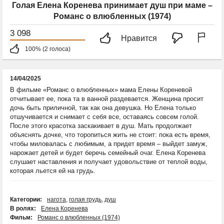
Голая Елена Коренева принимает душ при маме –
Романс о влюбленных (1974)
3 098
Нравится
100% (2 голоса)
14/04/2025
В фильме «Романс о влюбленных» мама Елены Кореневой
отчитывает ее, пока та в ванной раздевается. Женщина просит
дочь быть приличной, так как она девушка. Но Елена только
отшучивается и снимает с себя все, оставаясь совсем голой.
После этого красотка заскакивает в душ. Мать продолжает
объяснять дочке, что торопиться жить не стоит: пока есть время,
чтобы миловалась с любимым, а придет время – выйдет замуж,
нарожает детей и будет беречь семейный очаг. Елена Коренева
слушает наставления и получает удовольствие от теплой воды,
которая льется ей на грудь.
Категории:
нагота
,
голая грудь
,
душ
В ролях:
Елена Коренева
Фильм:
Романс о влюбленных (1974)