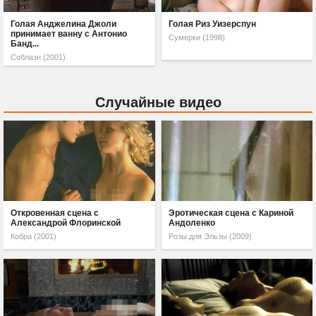
Голая Анджелина Джоли
Голая Риз Уизерспун
принимает ванну с Антонио
Сумерки (1998)
Банд...
Соблазн (2001)
Случайные видео
Откровенная сцена с
Эротическая сцена с Кариной
Александрой Флоринской
Андоленко
Кобра (2001)
Розы для Эльзы (2009)