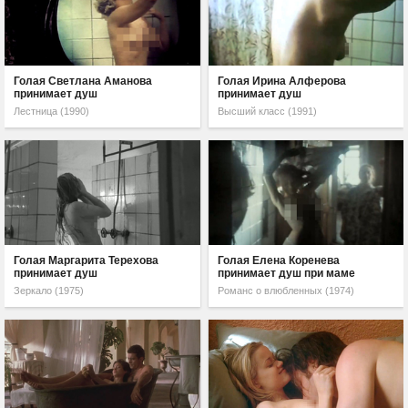
Голая Светлана Аманова
Голая Ирина Алферова
принимает душ
принимает душ
Лестница (1990)
Высший класс (1991)
Голая Маргарита Терехова
Голая Елена Коренева
принимает душ
принимает душ при маме
Зеркало (1975)
Романс о влюбленных (1974)