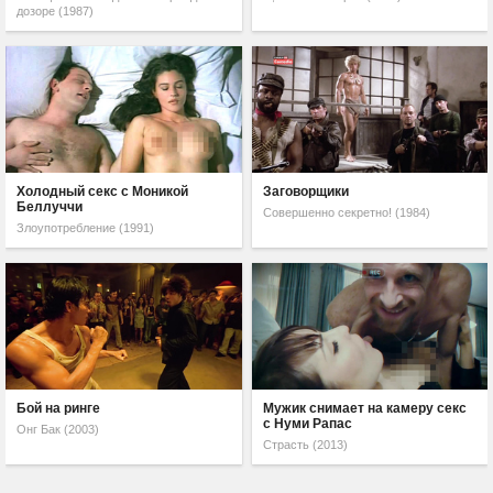
дозоре (1987)
Холодный секс с Моникой
Заговорщики
Беллуччи
Совершенно секретно! (1984)
Злоупотребление (1991)
Бой на ринге
Мужик снимает на камеру секс
с Нуми Рапас
Онг Бак (2003)
Страсть (2013)