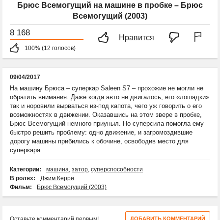
Брюс Всемогущий на машине в пробке – Брюс
Всемогущий (2003)
8 168
Нравится
100% (12 голосов)
09/04/2017
На машину Брюса – суперкар Saleen S7 – прохожие не могли не
обратить внимания. Даже когда авто не двигалось, его «лошадки»
так и норовили вырваться из-под капота, чего уж говорить о его
возможностях в движении. Оказавшись на этом звере в пробке,
Брюс Всемогущий немного приуныл. Но суперсила помогла ему
быстро решить проблему: одно движение, и загромоздившие
дорогу машины прибились к обочине, освободив место для
суперкара.
Категории:
машина
,
затор
,
суперспособности
В ролях:
Джим Керри
Фильм:
Брюс Всемогущий (2003)
Оставьте комментарий первым!
ДОБАВИТЬ КОММЕНТАРИЙ