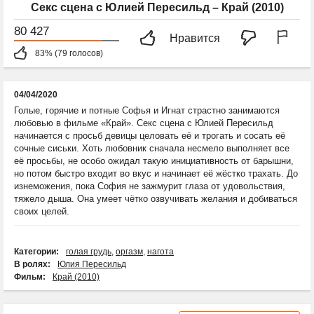
Секс сцена с Юлией Пересильд – Край (2010)
80 427
Нравится
83% (79 голосов)
04/04/2020
Голые, горячие и потные Софья и Игнат страстно занимаются
любовью в фильме «Край». Секс сцена с Юлией Пересильд
начинается с просьб девицы целовать её и трогать и сосать её
сочные сиськи. Хоть любовник сначала несмело выполняет все
её просьбы, не особо ожидал такую инициативность от барышни,
но потом быстро входит во вкус и начинает её жёстко трахать. До
изнеможения, пока София не зажмурит глаза от удовольствия,
тяжело дыша. Она умеет чётко озвучивать желания и добиваться
своих целей.
Категории:
голая грудь
,
оргазм
,
нагота
В ролях:
Юлия Пересильд
Фильм:
Край (2010)