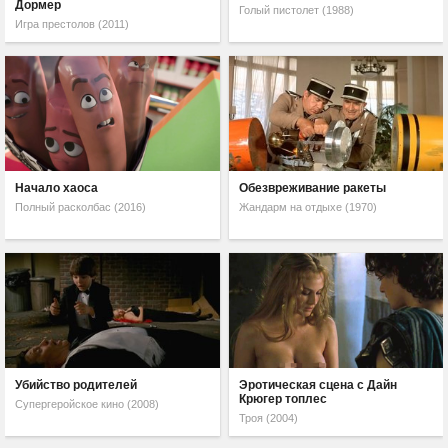
Дормер
Голый пистолет (1988)
Игра престолов (2011)
Начало хаоса
Обезвреживание ракеты
Полный расколбас (2016)
Жандарм на отдыхе (1970)
Убийство родителей
Эротическая сцена с Дайн
Крюгер топлес
Супергеройское кино (2008)
Троя (2004)