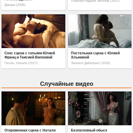
Поцелуи падших ангелов (2007)
Дикари (2006)
Секс сцена с голыми Юлией
Постельная сцена с Юлией
Франц и Таисией Вилковой
Хлыниной
Гоголь. Начало (2017)
Звоните ДиКаприо! (2018)
Случайные видео
Откровенная сцена с Натали
Безпалевный обыск