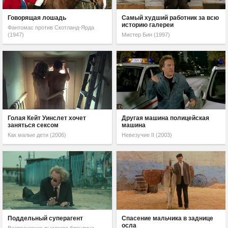
Говорящая лошадь
Самый худший работник за всю
историю галереи
Фантомас против Скотланд-Ярда
(1947)
Мистер Бин (1997)
Голая Кейт Уинслет хочет
Другая машина полицейская
заняться сексом
машина
Как малые дети (2006)
Невезучие II (2003)
Поддельный суперагент
Спасение мальчика в заднице
осла
Возвращение высокого блондина