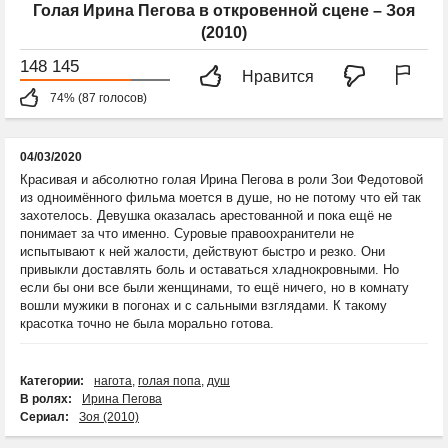
Голая Ирина Пегова в откровенной сцене – Зоя
(2010)
148 145
Нравится
74% (87 голосов)
04/03/2020
Красивая и абсолютно голая Ирина Пегова в роли Зои Федотовой
из одноимённого фильма моется в душе, но не потому что ей так
захотелось. Девушка оказалась арестованной и пока ещё не
понимает за что именно. Суровые правоохранители не
испытывают к ней жалости, действуют быстро и резко. Они
привыкли доставлять боль и оставаться хладнокровными. Но
если бы они все были женщинами, то ещё ничего, но в комнату
вошли мужики в погонах и с сальными взглядами. К такому
красотка точно не была морально готова.
Категории:
нагота
,
голая попа
,
душ
В ролях:
Ирина Пегова
Сериал:
Зоя (2010)