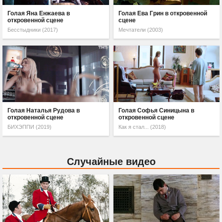
Голая Яна Енжаева в
Голая Ева Грин в откровенной
откровенной сцене
сцене
Бесстыдники (2017)
Мечтатели (2003)
Голая Наталья Рудова в
Голая Софья Синицына в
откровенной сцене
откровенной сцене
БИХЭППИ (2019)
Как я стал... (2018)
Случайные видео