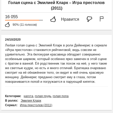
Голая сцена с Эмилией Кларк – Игра престолов
(2011)
16 055
Нравится
90% (11 голосов)
24/10/2020
Любая голая сцена с Эмилией Кларк в роли Дейенерис в сериале
«Игра престолов» становится рейтинговой, ведь совсем не
удивительно. Эта белокурая красавица обладает совершенно
особенным шармом, который особенно ярко замечен в этой сцене
с братом в ванной. Её родственник так похож на неё, у него такие
же светлые кудри, но есть и много отличий. Братишка очаровано
смотрит на её обнажённое тело, он видит в ней очень красивую
женщину. Дейенерис преданно смотрит ему в глаза, потом
поворачивается попой и погружается в парующий кипяток.
Категории:
нагота
,
голая грудь
,
голая попа
В ролях:
Эмилия Кларк
Сериал:
Игра престолов (2011)