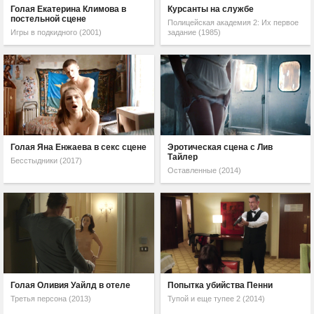
Голая Екатерина Климова в
Курсанты на службе
постельной сцене
Полицейская академия 2: Их первое
Игры в подкидного (2001)
задание (1985)
Голая Яна Енжаева в секс сцене
Эротическая сцена с Лив
Тайлер
Бесстыдники (2017)
Оставленные (2014)
Голая Оливия Уайлд в отеле
Попытка убийства Пенни
Третья персона (2013)
Тупой и еще тупее 2 (2014)