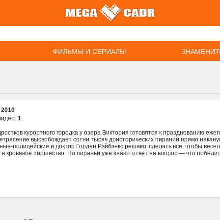
ФИЛЬМЫ И СЕРИАЛЫ
ЗНАМЕНИТ
:
2010
видео:
1
дростков курортного городка у озера Виктория готовятся к празднованию ежег
етрясение высвобождает сотни тысяч доисторических пираний прямо накану
ные-полицейские и доктор Горден Рэйбэнкс решают сделать все, чтобы весе
 в кровавое пиршество. Но пираньи уже знают ответ на вопрос — что победи