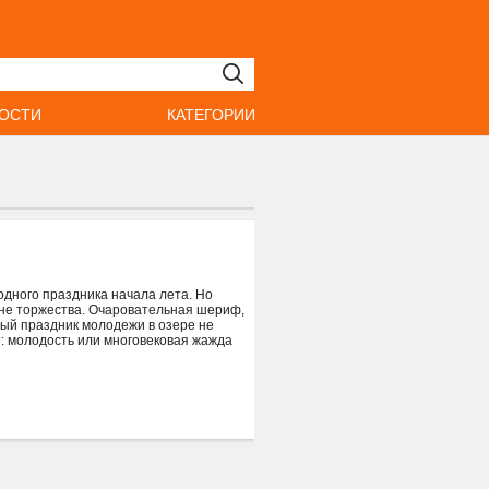
ОСТИ
КАТЕГОРИИ
одного праздника начала лета. Но
не торжества. Очаровательная шериф,
лый праздник молодежи в озере не
т: молодость или многовековая жажда