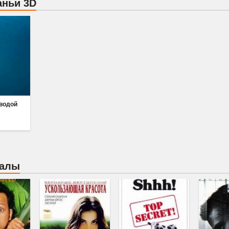
аньи 3D
 водой
иалы