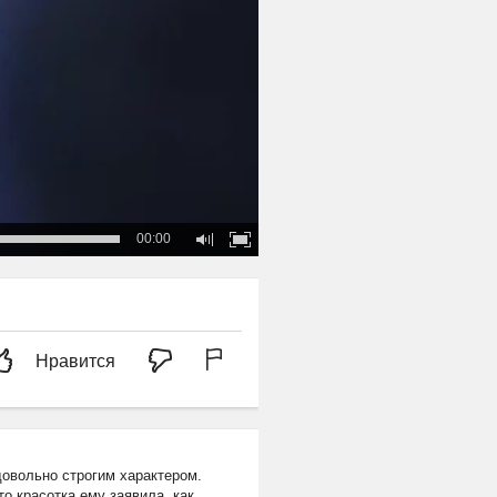
00:00
Нравится
довольно строгим характером.
о красотка ему заявила, как