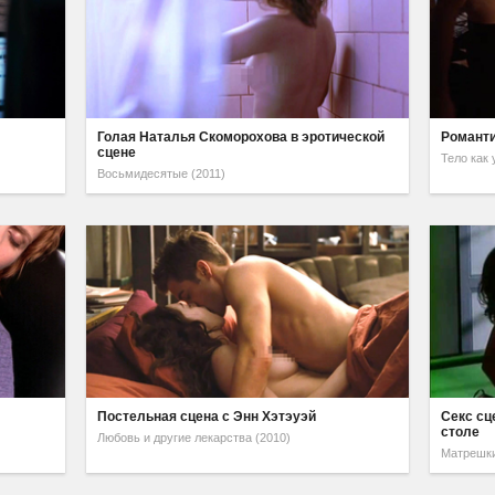
Голая Наталья Скоморохова в эротической
Романти
сцене
Тело как 
Восьмидесятые (2011)
Постельная сцена с Энн Хэтэуэй
Секс сц
столе
Любовь и другие лекарства (2010)
Матрешки