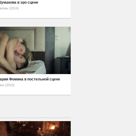
умакова в эро сцене
жизнь (2014)
ария Фомина в постельной сцене
ки (2019)