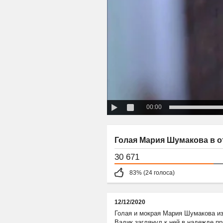
00:00
Голая Мария Шумакова в от
30 671
83% (24 голоса)
12/12/2020
Голая и мокрая Мария Шумакова из
Вадик заглянул к ней в надежде пр