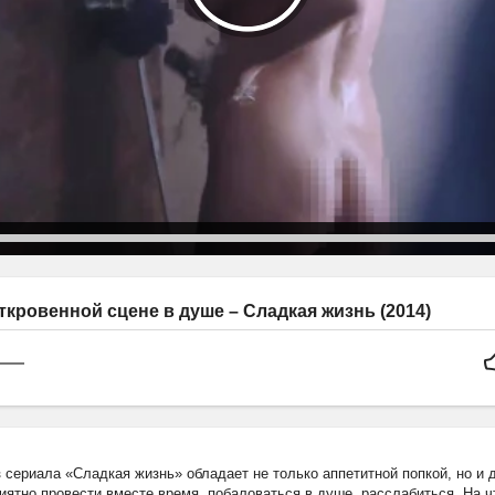
кровенной сцене в душе – Сладкая жизнь (2014)
 сериала «Сладкая жизнь» обладает не только аппетитной попкой, но и 
иятно провести вместе время, побаловаться в душе, расслабиться. На чт