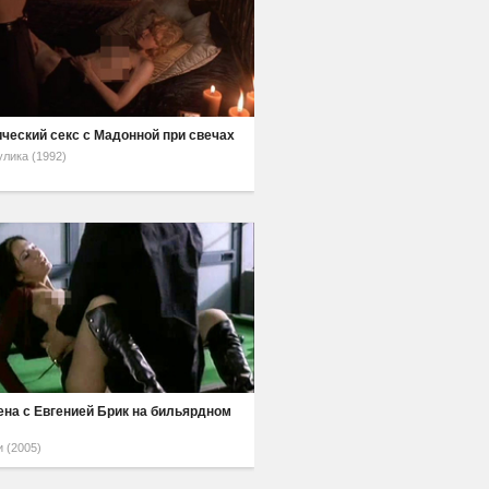
ческий секс с Мадонной при свечах
улика (1992)
ена с Евгенией Брик на бильярдном
 (2005)