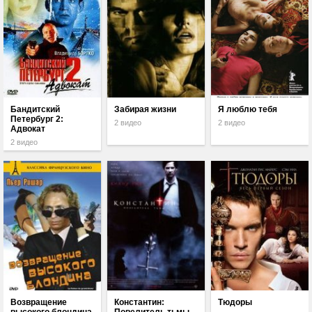
Бандитский
Забирая жизни
Я люблю тебя
Петербург 2:
2 видео
2 видео
Адвокат
2 видео
Возвращение
Константин:
Тюдоры