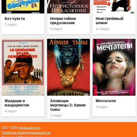
Без чувств
Непристойное
Неистребимый
предложение
шпион
2 видео
2 видео
11 видео
Жандарм и
Зловещие
Мечтатели
жандарметки
мертвецы 3: Армия
9 видео
тьмы
6 видео
3 видео
2017-2026
megacadr.com
Политика конфиденциальности