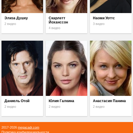
Элиза Душку
Скарлетт
Наоми Уоттс
Йоханссон
2 видео
3 видео
4 видео
Даниель Отой
Юлия Галкина
Анастасия Панина
2 видео
2 видео
2 видео
2017-2026
megacadr.com
Политика конфиденциальности