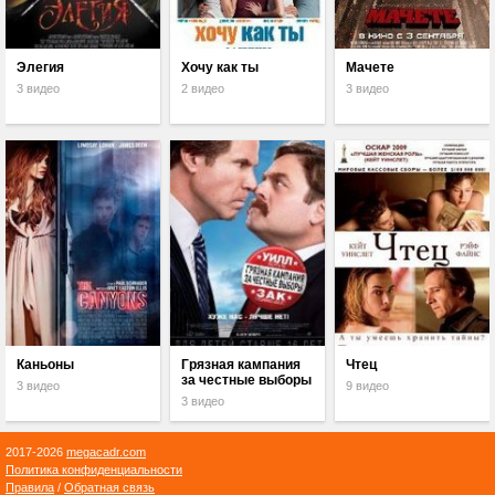
Элегия
Хочу как ты
Мачете
3 видео
2 видео
3 видео
Каньоны
Грязная кампания
Чтец
за честные выборы
3 видео
9 видео
3 видео
2017-2026
megacadr.com
Политика конфиденциальности
Правила
/
Обратная связь