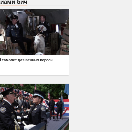
айами бич
 самолет для важных персон