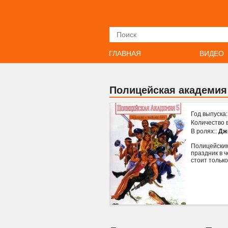
Искать
ГЛАВНАЯ
ВИДЕО
Полицейская академия 
Год выпуска
Количество 
В ролях::
Дж
Полицейским
праздник в 
стоит только