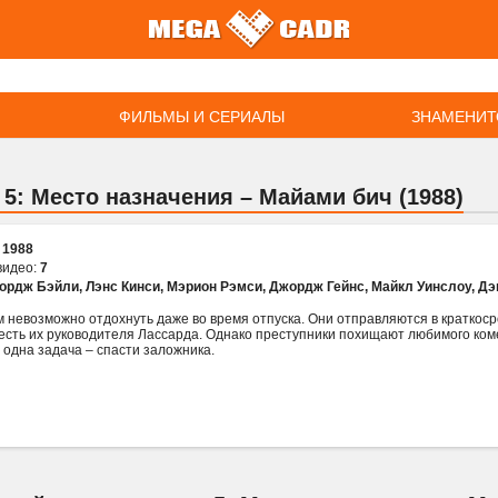
ФИЛЬМЫ И СЕРИАЛЫ
ЗНАМЕНИТ
5: Место назначения – Майами бич (1988)
:
1988
видео:
7
ордж Бэйли
,
Лэнс Кинси
,
Мэрион Рэмси
,
Джордж Гейнс
,
Майкл Уинслоу
,
Дэ
 невозможно отдохнуть даже во время отпуска. Они отправляются в краткоср
честь их руководителя Лассарда. Однако преступники похищают любимого ко
 одна задача – спасти заложника.