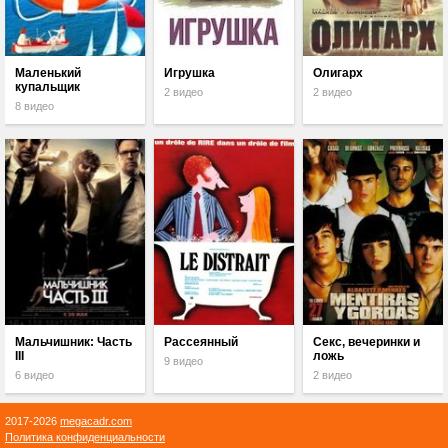
Маленький
Игрушка
Олигарх
купальщик
2 видео
2 видео
8 видео
Мальчишник: Часть
Рассеянный
Секс, вечеринки и
III
ложь
9 видео
6 видео
2 видео
2017-2026
megacadr.com
Политика конфиденциальности