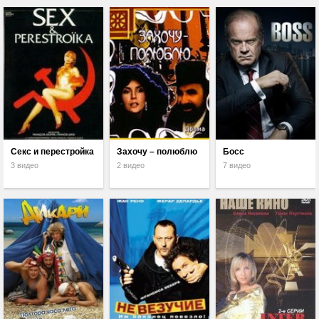
Секс и перестройка
Захочу – полюблю
Босс
3 видео
2 видео
7 видео