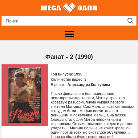
Фанат - 2 (1990)
Год выпуска:
1990
Количество видео:
3
В ролях::
Александра Колкунова
После финального боя, выигранного
непокорным каратистом, Мэтр устраивает
кровавую разборку, лично убивая первого
учителя Малыша. Сам Малыш, истекая кровью,
с трудом бежит. Мафия посчитала его
погибшим, и появление Малыша на пляже
Одессы стало для Мэтра неприятным и
сюрпризом. Он слишком много видел и должен
умереть… Малыш больше не хочет крови, он
один против всех, но охота уже объявлена…
Цена свободы будет очень высокой.