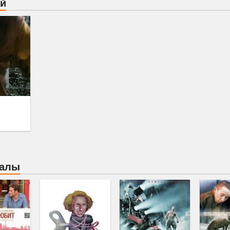
ой
иалы