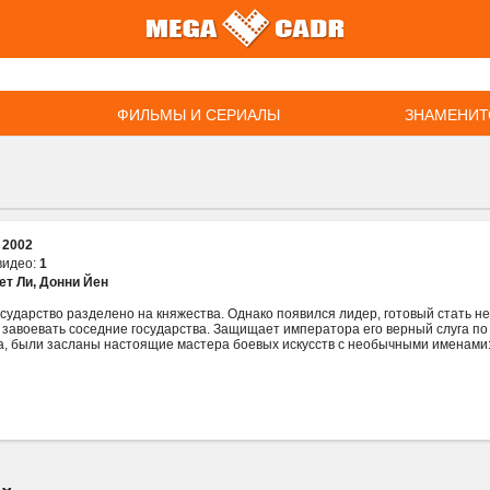
ФИЛЬМЫ И СЕРИАЛЫ
ЗНАМЕНИТ
:
2002
видео:
1
ет Ли
,
Донни Йен
осударство разделено на княжества. Однако появился лидер, готовый стать 
и завоевать соседние государства. Защищает императора его верный слуга по
а, были засланы настоящие мастера боевых искусств с необычными именами