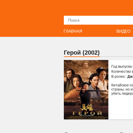
Искать
ГЛАВНАЯ
ВИДЕО
Герой (2002)
Год выпуска
Количество 
В ролях::
Дж
Китайское г
страны, но 
убить лидер