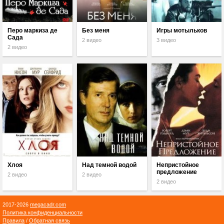
Перо маркиза де
Без меня
Игры мотыльков
Сада
2 видео
3 видео
2 видео
Хлоя
Над темной водой
Непристойное
предложение
2 видео
2 видео
2 видео
2017-2026
megacadr.com
Политика конфиденциальности
Правила
/
Обратная связь