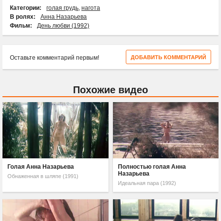
Категории:
голая грудь
,
нагота
В ролях:
Анна Назарьева
Фильм:
День любви (1992)
Оставьте комментарий первым!
ДОБАВИТЬ КОММЕНТАРИЙ
Похожие видео
Голая Анна Назарьева
Полностью голая Анна
Назарьева
Обнаженная в шляпе (1991)
Идеальная пара (1992)