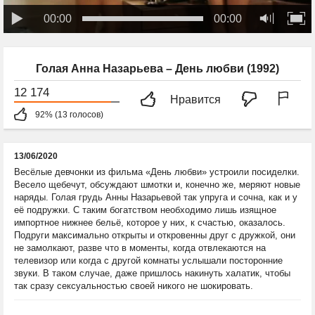
00:00
00:00
Голая Анна Назарьева – День любви (1992)
12 174
Нравится
92% (13 голосов)
13/06/2020
Весёлые девчонки из фильма «День любви» устроили посиделки.
Весело щебечут, обсуждают шмотки и, конечно же, меряют новые
наряды. Голая грудь Анны Назарьевой так упруга и сочна, как и у
её подружки. С таким богатством необходимо лишь изящное
импортное нижнее бельё, которое у них, к счастью, оказалось.
Подруги максимально открыты и откровенны друг с дружкой, они
не замолкают, разве что в моменты, когда отвлекаются на
телевизор или когда с другой комнаты услышали посторонние
звуки. В таком случае, даже пришлось накинуть халатик, чтобы
так сразу сексуальностью своей никого не шокировать.