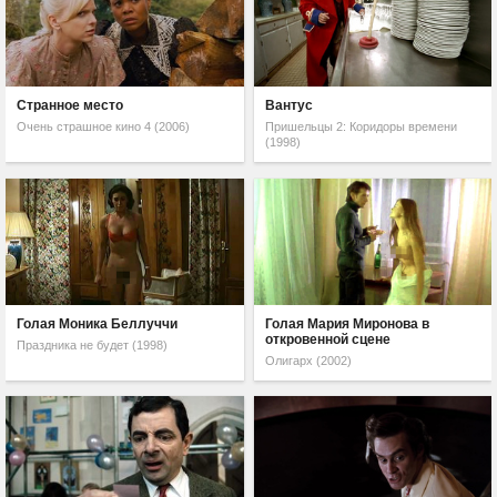
Странное место
Вантус
Очень страшное кино 4 (2006)
Пришельцы 2: Коридоры времени
(1998)
Голая Моника Беллуччи
Голая Мария Миронова в
откровенной сцене
Праздника не будет (1998)
Олигарх (2002)