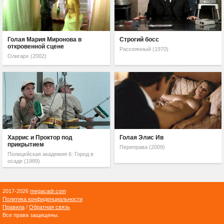
Голая Мария Миронова в
Строгий босс
откровенной сцене
Рассеянный (1970)
Олигарх (2002)
Харрис и Проктор под
Голая Элис Ив
прикрытием
Переправа (2009)
Полицейская академия 6: Город в
осаде (1989)
2017-2026
megacadr.com
Политика конфиденциальности
Правила
/
Обратная связь
Все права защищены.