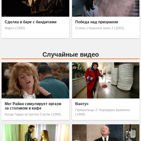
Сделка в баре с бандитами
Победа над призраком
Фарго (1995)
Очень страшное кино 2 (2001)
Случайные видео
Мег Райан симулирует оргазм
Вантус
за столиком в кафе
Пришельцы 2: Коридоры времени
Когда Гарри встретил Салли (1989)
(1998)