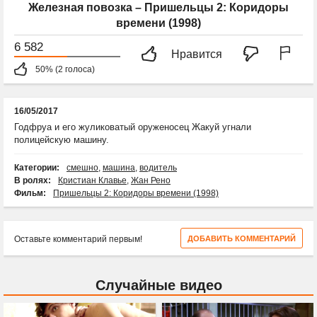
Железная повозка – Пришельцы 2: Коридоры
времени (1998)
6 582
Нравится
50% (2 голоса)
16/05/2017
Годфруа и его жуликоватый оруженосец Жакуй угнали
полицейскую машину.
Категории:
смешно
,
машина
,
водитель
В ролях:
Кристиан Клавье
,
Жан Рено
Фильм:
Пришельцы 2: Коридоры времени (1998)
Оставьте комментарий первым!
ДОБАВИТЬ КОММЕНТАРИЙ
Случайные видео