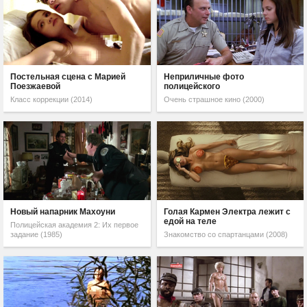
Постельная сцена с Марией
Неприличные фото
Поезжаевой
полицейского
Класс коррекции (2014)
Очень страшное кино (2000)
Новый напарник Махоуни
Голая Кармен Электра лежит с
едой на теле
Полицейская академия 2: Их первое
задание (1985)
Знакомство со спартанцами (2008)